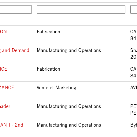
ION
Fabrication
CA
84
ng and Demand
Manufacturing and Operations
Sh
20
NCE
Fabrication
CA
84
MANCE
Vente et Marketing
AV
eader
Manufacturing and Operations
PE
PE
N I - 2nd
Manufacturing and Operations
By