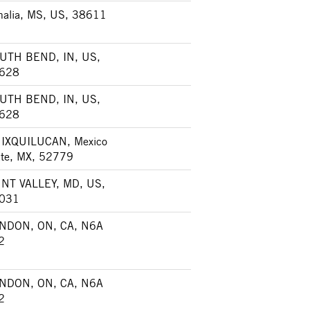
halia, MS, US, 38611
UTH BEND, IN, US,
628
UTH BEND, IN, US,
628
IXQUILUCAN, Mexico
ate, MX, 52779
NT VALLEY, MD, US,
031
NDON, ON, CA, N6A
2
NDON, ON, CA, N6A
2