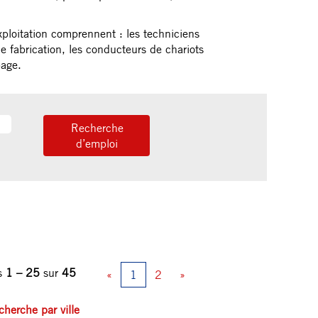
exploitation comprennent : les techniciens
e fabrication, les conducteurs de chariots
page.
ts
1 – 25
sur
45
«
1
2
»
herche par ville