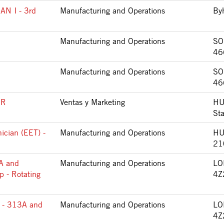
N I - 3rd
Manufacturing and Operations
By
Manufacturing and Operations
SO
46
Manufacturing and Operations
SO
46
SR
Ventas y Marketing
HU
St
nician (EET) -
Manufacturing and Operations
HU
21
2A and
Manufacturing and Operations
LO
p - Rotating
4Z
 - 313A and
Manufacturing and Operations
LO
4Z