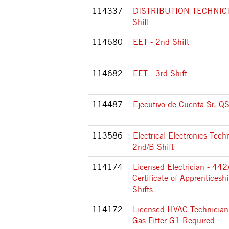
114337
DISTRIBUTION TECHNICIA
Shift
114680
EET - 2nd Shift
114682
EET - 3rd Shift
114487
Ejecutivo de Cuenta Sr. Q
113586
Electrical Electronics Tech
2nd/B Shift
114174
Licensed Electrician - 44
Certificate of Apprenticeshi
Shifts
114172
Licensed HVAC Technician
Gas Fitter G1 Required