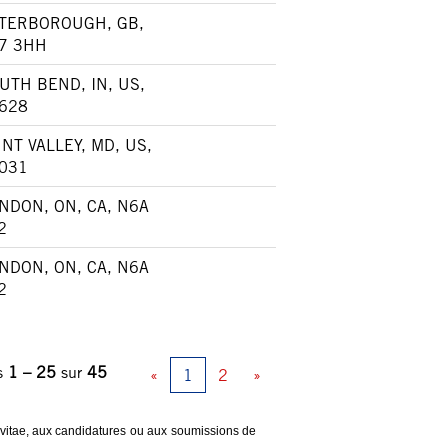
TERBOROUGH, GB,
7 3HH
UTH BEND, IN, US,
628
NT VALLEY, MD, US,
031
NDON, ON, CA, N6A
2
NDON, ON, CA, N6A
2
ts
1 – 25
sur
45
«
1
2
»
 vitae, aux candidatures ou aux soumissions de