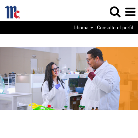
Idioma
Consulte el perfil
Research
and
Development
Jobs-
ES