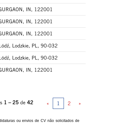
GURGAON, IN, 122001
GURGAON, IN, 122001
GURGAON, IN, 122001
Łódź, Lodzkie, PL, 90-032
Łódź, Lodzkie, PL, 90-032
GURGAON, IN, 122001
os
1 – 25
de
42
«
1
2
»
didaturas ou envios de CV não solicitados de