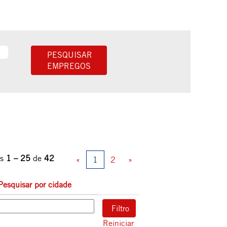
os
1 – 25
de
42
«
1
2
»
Pesquisar por cidade
Reiniciar