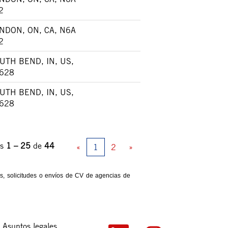
2
NDON, ON, CA, N6A
2
UTH BEND, IN, US,
628
UTH BEND, IN, US,
628
os
1 – 25
de
44
«
1
2
»
s, solicitudes o envíos de CV de agencias de
Asuntos legales
S
S