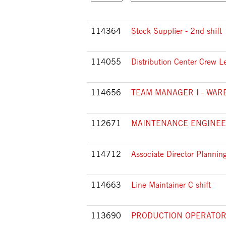
114364
Stock Supplier - 2nd shift
114055
Distribution Center Crew L
114656
TEAM MANAGER I - WA
112671
MAINTENANCE ENGINE
114712
Associate Director Planni
114663
Line Maintainer C shift
113690
PRODUCTION OPERATOR 