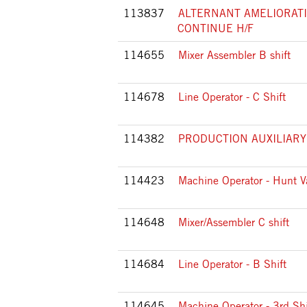
113837
ALTERNANT AMELIORAT
CONTINUE H/F
114655
Mixer Assembler B shift
114678
Line Operator - C Shift
114382
PRODUCTION AUXILIARY
114423
Machine Operator - Hunt Va
114648
Mixer/Assembler C shift
114684
Line Operator - B Shift
114645
Machine Operator - 3rd Shi