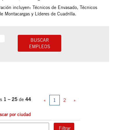
eración incluyen: Técnicos de Envasado, Técnicos
e Montacargas y Líderes de Cuadrilla.
os
1 – 25
de
44
«
1
2
»
scar por ciudad