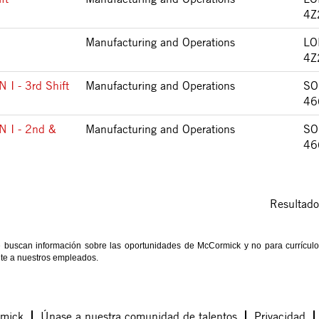
4Z
Manufacturing and Operations
LO
4Z
 - 3rd Shift
Manufacturing and Operations
SO
46
 I - 2nd &
Manufacturing and Operations
SO
46
Resultad
e buscan información sobre las oportunidades de McCormick y no para currículo
ente a nuestros empleados.
rmick
Únase a nuestra comunidad de talentos
Privacidad