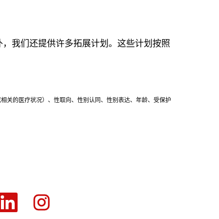
外，我们还提供许多拓展计划。这些计划按照
娩或相关的医疗状况）、性取向、性别认同、性别表达、年龄、受保护
在
在
新
新
选
选
项
项