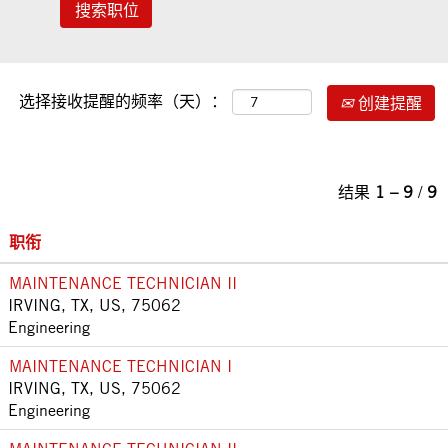
选择接收提醒的频率（天）：
创建提醒
结果
1 – 9
/
9
职衔
MAINTENANCE TECHNICIAN II
IRVING, TX, US, 75062
Engineering
MAINTENANCE TECHNICIAN I
IRVING, TX, US, 75062
Engineering