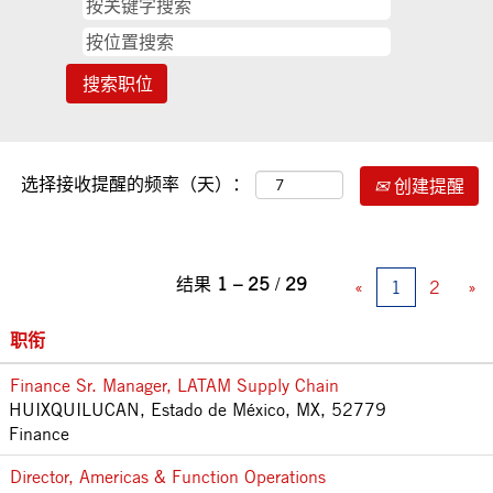
选择接收提醒的频率（天）：
创建提醒
结果
1 – 25
/
29
«
1
2
»
职衔
Finance Sr. Manager, LATAM Supply Chain
HUIXQUILUCAN, Estado de México, MX, 52779
Finance
Director, Americas & Function Operations