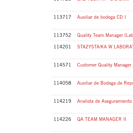
113717
Auxiliar de bodega CD I
113752
Quality Team Manager (Lab
114201
STAŻYSTA/KA W LABOR
114571
Customer Quality Manager
114058
Auxiliar de Bodega de Rep
114219
Analista de Aseguramiento 
114226
QA TEAM MANAGER II