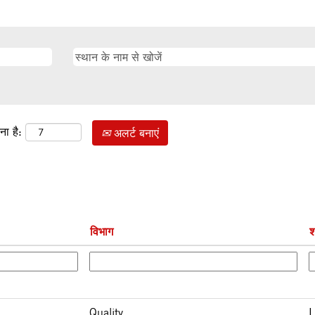
ना है:
अलर्ट बनाएं
विभाग
श
Quality
L