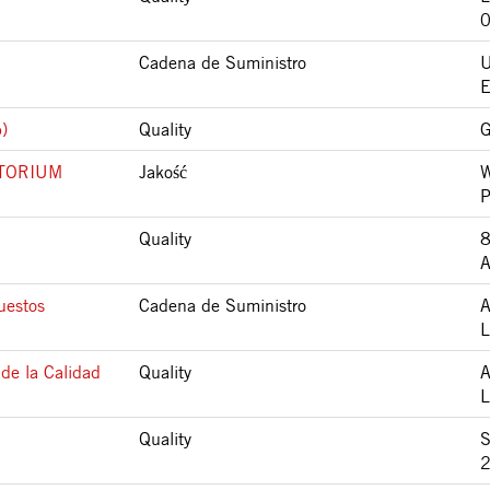
Cadena de Suministro
E
)
Quality
G
ATORIUM
Jakość
P
Quality
A
uestos
Cadena de Suministro
L
de la Calidad
Quality
L
Quality
S