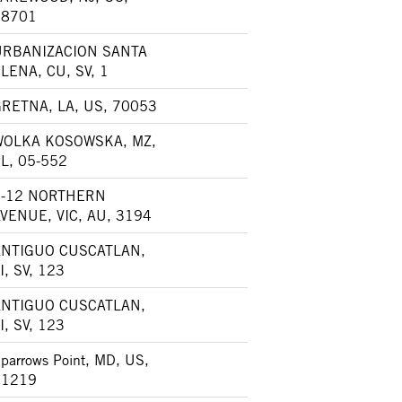
08701
URBANIZACION SANTA
LENA, CU, SV, 1
RETNA, LA, US, 70053
WOLKA KOSOWSKA, MZ,
L, 05-552
8-12 NORTHERN
VENUE, VIC, AU, 3194
ANTIGUO CUSCATLAN,
I, SV, 123
ANTIGUO CUSCATLAN,
I, SV, 123
parrows Point, MD, US,
21219