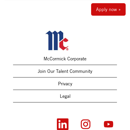
Apply now »
McCormick Corporate
Join Our Talent Community
Privacy
Legal
O
O
O
p
p
p
e
e
e