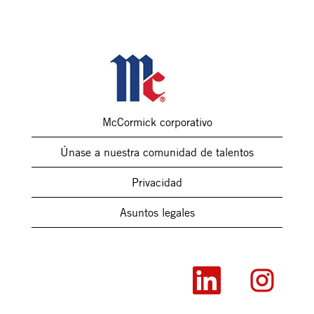
McCormick corporativo
Únase a nuestra comunidad de talentos
Privacidad
Asuntos legales
S
S
e
e
a
a
b
b
r
r