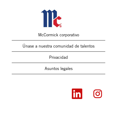
McCormick corporativo
Únase a nuestra comunidad de talentos
Privacidad
Asuntos legales
S
S
e
e
a
a
b
b
r
r
e
e
e
e