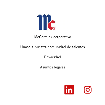
McCormick corporativo
Únase a nuestra comunidad de talentos
Privacidad
Asuntos legales
S
S
e
e
a
a
b
b
r
r
e
e