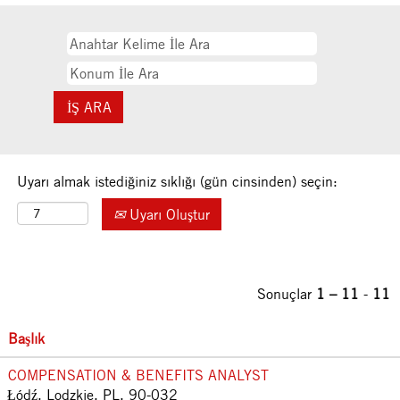
Uyarı almak istediğiniz sıklığı (gün cinsinden) seçin:
Uyarı Oluştur
Sonuçlar
1 – 11
-
11
Başlık
COMPENSATION & BENEFITS ANALYST
Łódź, Lodzkie, PL, 90-032