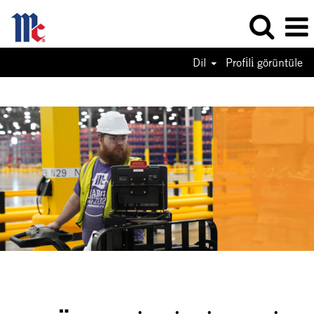
Dil
Profi̇li̇ görüntüle
Engineering
Jobs-
TR