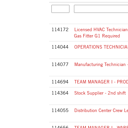
114172
Licensed HVAC Technician
Gas Fitter G1 Required
114044
OPERATIONS TECHNICIAN I
114077
Manufacturing Technician -
114694
TEAM MANAGER I - PRO
114364
Stock Supplier - 2nd shift
114055
Distribution Center Crew L
114656
TEAM MANAGER I - WA