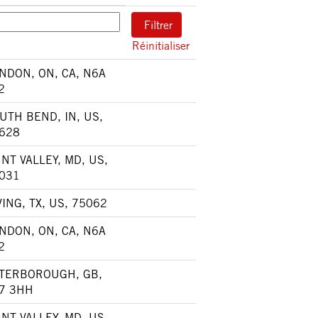
Réinitialiser
NDON, ON, CA, N6A
2
UTH BEND, IN, US,
628
NT VALLEY, MD, US,
031
VING, TX, US, 75062
NDON, ON, CA, N6A
2
TERBOROUGH, GB,
7 3HH
NT VALLEY, MD, US,