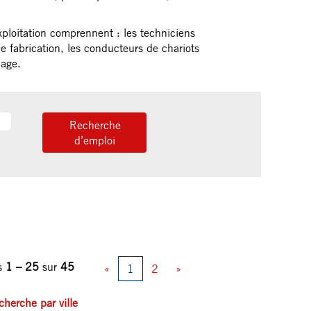
exploitation comprennent : les techniciens
e fabrication, les conducteurs de chariots
page.
ts
1 – 25
sur
45
«
1
2
»
herche par ville