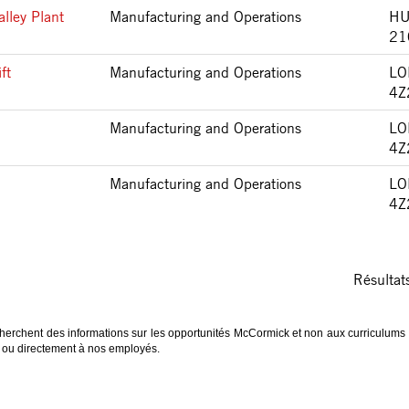
lley Plant
Manufacturing and Operations
HU
21
ft
Manufacturing and Operations
LO
4Z
Manufacturing and Operations
LO
4Z
Manufacturing and Operations
LO
4Z
Résulta
herchent des informations sur les opportunités McCormick et non aux curriculums
te ou directement à nos employés.