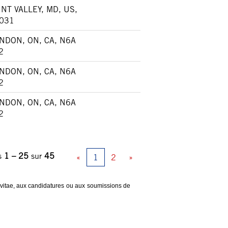
NT VALLEY, MD, US,
031
NDON, ON, CA, N6A
2
NDON, ON, CA, N6A
2
NDON, ON, CA, N6A
2
ts
1 – 25
sur
45
«
1
2
»
 vitae, aux candidatures ou aux soumissions de