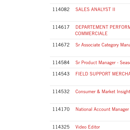
114082
SALES ANALYST II
114617
DEPARTEMENT PERFOR
COMMERCIALE
114672
Sr Associate Category Ma
114584
Sr Product Manager - Seas
114543
FIELD SUPPORT MERCH
114532
Consumer & Market Insight
114170
National Account Manager
114325
Video Editor