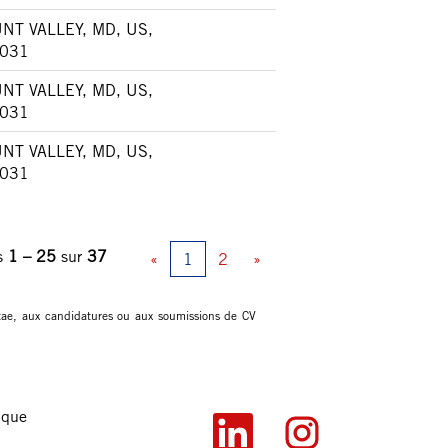
NT VALLEY, MD, US,
031
NT VALLEY, MD, US,
031
NT VALLEY, MD, US,
031
ts
1 – 25
sur
37
«
1
2
»
itae, aux candidatures ou aux soumissions de CV
ique
S
S
’
’