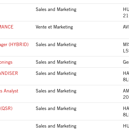
Sales and Marketing
HU
21
MANCE
Vente et Marketing
AV
nager (HYBRID)
Sales and Marketing
MI
L5
onings
Sales and Marketing
Ge
ANDISER
Sales and Marketing
HA
8L
s Analyst
Sales and Marketing
AM
20
 (QSR)
Sales and Marketing
HA
8L
Sales and Marketing
HU