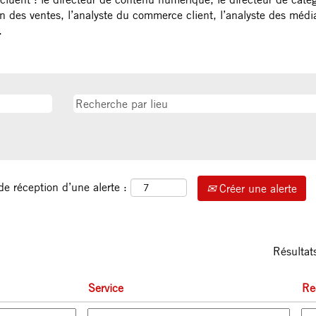
tion des ventes, l’analyste du commerce client, l’analyste des méd
.
de réception d’une alerte :
Créer une alerte
Résulta
Service
Re