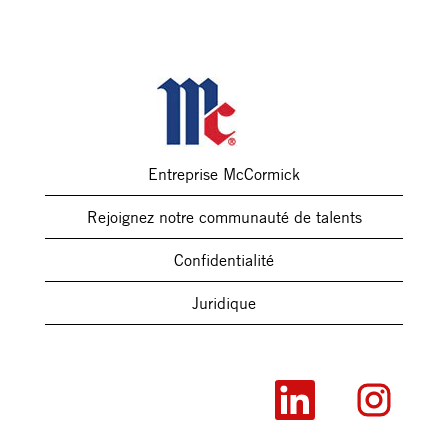
Entreprise McCormick
Rejoignez notre communauté de talents
Confidentialité
Juridique
S
S
’
’
o
o
u
u
v
v