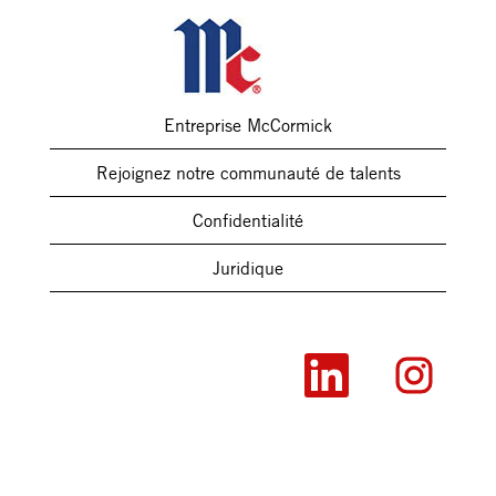
Entreprise McCormick
Rejoignez notre communauté de talents
Confidentialité
Juridique
S
S
’
’
o
o
u
u
v
v
r
r
e
e
d
d