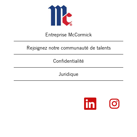
Entreprise McCormick
Rejoignez notre communauté de talents
Confidentialité
Juridique
S
S
’
’
o
o
u
u
v
v
r
r
e
e
d
d