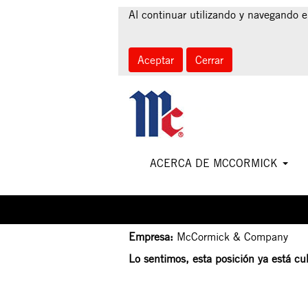
Al continuar utilizando y navegando e
Aceptar
Cerrar
Seleccione la frecuencia (en días) para recibir un
Crear alerta
ACERCA DE MCCORMICK
TECHNICIAN OPERATOR 
Fecha:
8 jul 2025
Empresa:
McCormick & Company
Lo sentimos, esta posición ya está cub