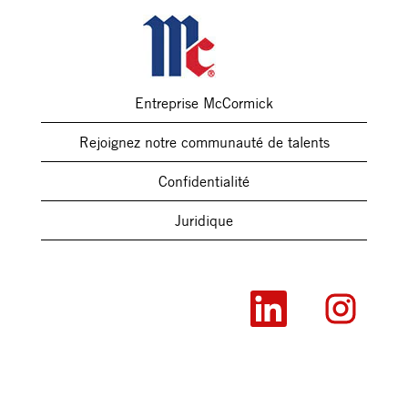
Entreprise McCormick
Rejoignez notre communauté de talents
Confidentialité
Juridique
S
S
’
’
o
o
u
u
v
v
r
r
e
e
d
d