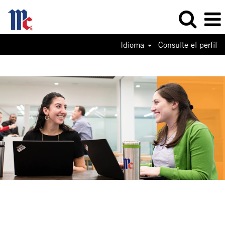
Idioma
Consulte el perfil
Sales
and
Marketing
Jobs-
ES