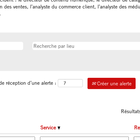
tion des ventes, l’analyste du commerce client, l’analyste des méd
.
de réception d’une alerte :
Créer une alerte
Résulta
Service
Re