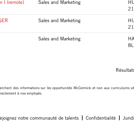
 I (remote)
Sales and Marketing
HU
21
GER
Sales and Marketing
HU
21
Sales and Marketing
HA
8L
Résulta
erchent des informations sur les opportunités McCormick et non aux curriculums v
 directement à nos employés.
ejoignez notre communauté de talents
Confidentialité
Jurid