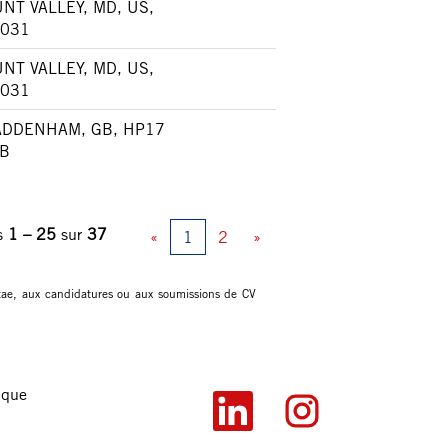
NT VALLEY, MD, US,
031
NT VALLEY, MD, US,
031
DDENHAM, GB, HP17
B
ts
1 – 25
sur
37
«
1
2
»
itae, aux candidatures ou aux soumissions de CV
ique
S
S
’
’
o
o
u
u