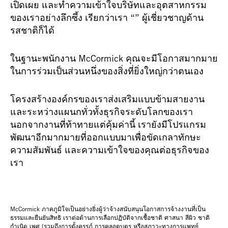
เปิดเผย และทำความเข้าใจบริษัทและอุตสาหกรรม
ของเราอย่างลึกซึ้ง เรียกว่าเรา “” ผู้เชี่ยวชาญด้าน
รสชาติก็ได้
ในฐานะพนักงาน McCormick คุณจะมีโอกาสมากมาย
ในการร่วมเป็นส่วนหนึ่งของสิ่งที่ยิ่งใหญ่กว่าตนเอง
โครงสร้างองค์กรของเราส่งเสริมแบบข้ามสายงาน
และระหว่างแผนกทั่วทั้งธุรกิจระดับโลกของเรา
นอกจากงานที่ท้าทายแต่คุ้มค่านี้ เรายังมีโปรแกรม
พัฒนาอีกมากมายที่ออกแบบมาเพื่อขัดเกลาทักษะ
ความสัมพันธ์ และความเข้าใจของคุณต่อธุรกิจของ
เรา
McCormick ภาคภูมิใจเป็นอย่างยิ่งผู้ว่าจ้างสนับสนุนโอกาสการจ้างงานที่เป็น
ธรรมและยืนยันสิทธิ เราต่อต้านการเลือกปฏิบัติจากเชื้อชาติ ศาสนา สีผิว ชาติ
กำเนิด เพศ (รวมถึงการตั้งครรภ์ การคลอดบุตร หรือสภาวะทางการแพทย์