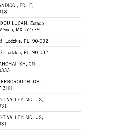
NDICCI, FR, IT,
018
IXQUILUCAN, Estado
México, MX, 52779
ź, Lodzkie, PL, 90-032
ź, Lodzkie, PL, 90-032
ANGHAI, SH, CN,
0333
TERBOROUGH, GB,
7 3HH
NT VALLEY, MD, US,
031
NT VALLEY, MD, US,
031