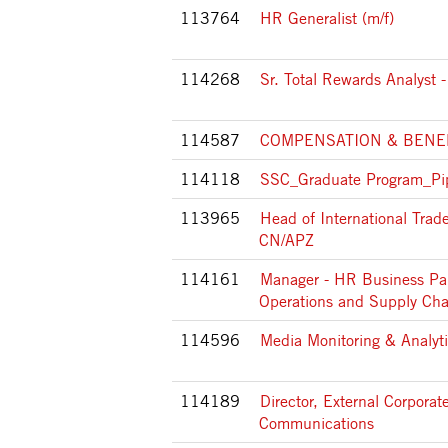
113764
HR Generalist (m/f)
114268
Sr. Total Rewards Analyst
114587
COMPENSATION & BENE
114118
SSC_Graduate Program_Pi
113965
Head of International Tra
CN/APZ
114161
Manager - HR Business Par
Operations and Supply Cha
114596
Media Monitoring & Analyti
114189
Director, External Corporat
Communications