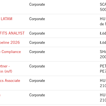
Corporate
SCA
50
 - LATAM
Corporate
HU
de 
FITS ANALYST
Corporate
Łód
peline 2026
Corporate
Łód
de Compliance
Corporate
SH
20
tner -
Corporate
PE
in (m/f)
PE
cs Associate
Corporate
HU
21
e
Corporate
HU
21