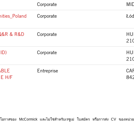
Corporate
MID
ities_Poland
Corporate
Łód
Q&R & R&D
Corporate
HU
21
RID)
Corporate
HU
21
ABLE
Entreprise
CA
E H/F
84
ี่ยวกับโอกาสของ McCormick และไม่ใช่สําหรับเรซูเม่ ใบสมัคร หรือการส่ง CV ของหน่วยงาน