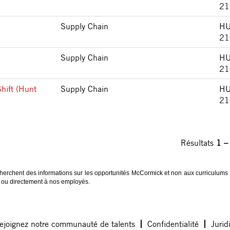
21
Supply Chain
HU
21
Supply Chain
HU
21
Shift (Hunt
Supply Chain
HU
21
Résultats
1 –
herchent des informations sur les opportunités McCormick et non aux curriculums
te ou directement à nos employés.
ejoignez notre communauté de talents
Confidentialité
Jurid