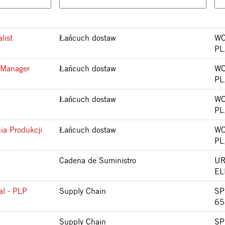
list
Łańcuch dostaw
WO
PL
 Manager
Łańcuch dostaw
WO
PL
Łańcuch dostaw
WO
PL
ia Produkcji
Łańcuch dostaw
WO
PL
Cadena de Suministro
UR
EL
al - PLP
Supply Chain
SP
65
Supply Chain
SP