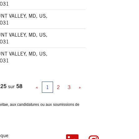
031
NT VALLEY, MD, US,
031
NT VALLEY, MD, US,
031
NT VALLEY, MD, US,
031
 25
sur
58
«
1
2
3
»
 vitae, aux candidatures ou aux soumissions de
ique
S
S