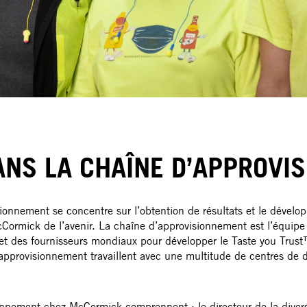
ANS LA CHAÎNE D’APPROVI
ionnement se concentre sur l’obtention de résultats et le dével
ormick de l’avenir. La chaîne d’approvisionnement est l’équipe 
t des fournisseurs mondiaux pour développer le Taste you Trust™.
pprovisionnement travaillent avec une multitude de centres de dis
onnement chez McCormick comprennent : le directeur de la diversit