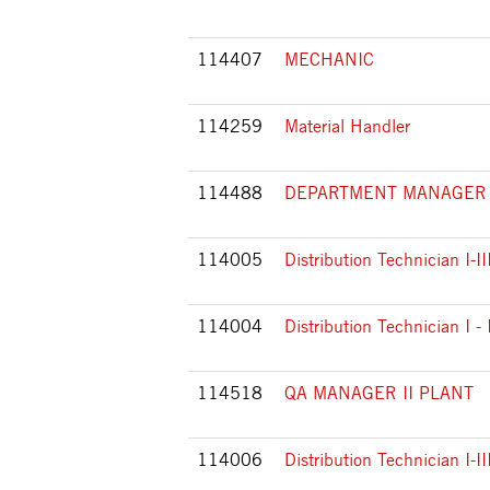
114407
MECHANIC
114259
Material Handler
114488
DEPARTMENT MANAGER
114005
Distribution Technician I-II
114004
Distribution Technician I -
114518
QA MANAGER II PLANT
114006
Distribution Technician I-III