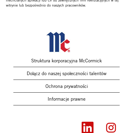
niechcianych aplikacji lub CV od zewnętrznych firm rekrutacyjnych w tej
witrynie lub bezpośrednio do naszych pracowników.
Struktura korporacyjna McCormick
Dołącz do naszej społeczności talentów
Ochrona prywatności
Informacje prawne
O
O
t
t
w
w