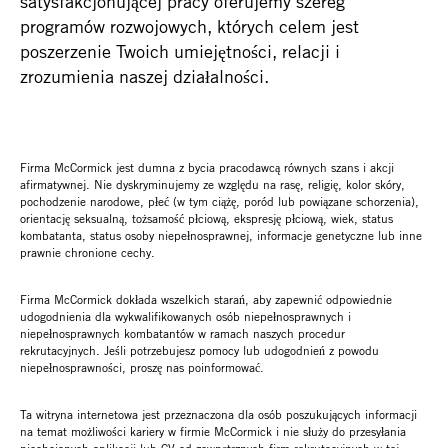
satysfakcjonującej pracy oferujemy szereg
programów rozwojowych, których celem jest
poszerzenie Twoich umiejętności, relacji i
zrozumienia naszej działalności.
Firma McCormick jest dumna z bycia pracodawcą równych szans i akcji
afirmatywnej. Nie dyskryminujemy ze względu na rasę, religię, kolor skóry,
pochodzenie narodowe, płeć (w tym ciążę, poród lub powiązane schorzenia),
orientację seksualną, tożsamość płciową, ekspresję płciową, wiek, status
kombatanta, status osoby niepełnosprawnej, informacje genetyczne lub inne
prawnie chronione cechy.
Firma McCormick dokłada wszelkich starań, aby zapewnić odpowiednie
udogodnienia dla wykwalifikowanych osób niepełnosprawnych i
niepełnosprawnych kombatantów w ramach naszych procedur
rekrutacyjnych. Jeśli potrzebujesz pomocy lub udogodnień z powodu
niepełnosprawności, proszę nas poinformować.
Ta witryna internetowa jest przeznaczona dla osób poszukujących informacji
na temat możliwości kariery w firmie McCormick i nie służy do przesyłania