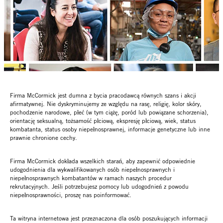
Firma McCormick jest dumna z bycia pracodawcą równych szans i akcji
afirmatywnej. Nie dyskryminujemy ze względu na rasę, religię, kolor skóry,
pochodzenie narodowe, płeć (w tym ciążę, poród lub powiązane schorzenia),
orientację seksualną, tożsamość płciową, ekspresję płciową, wiek, status
kombatanta, status osoby niepełnosprawnej, informacje genetyczne lub inne
prawnie chronione cechy.
Firma McCormick dokłada wszelkich starań, aby zapewnić odpowiednie
udogodnienia dla wykwalifikowanych osób niepełnosprawnych i
niepełnosprawnych kombatantów w ramach naszych procedur
rekrutacyjnych. Jeśli potrzebujesz pomocy lub udogodnień z powodu
niepełnosprawności, proszę nas poinformować.
Ta witryna internetowa jest przeznaczona dla osób poszukujących informacji