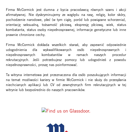
Firma McCormick jest dumna z bycia pracodawcą równych szans i akcji
afirmatywnej. Nie dyskryminujemy ze względu na rasę, religię, kolor skóry,
pochodzenie narodowe, płeć (w tym ciążę, poród lub powiązane schorzenia),
orientację seksualną, tożsamość płciową, ekspresję płciową, wiek, status
kombatanta, status osoby niepełnosprawnej, informacje genetyczne lub inne
prawnie chronione cechy.
Firma McCormick dokłada wszelkich starań, aby zapewnić odpowiednie
udogodnienia dla wykwalifikowanych osób niepełnosprawnych i
niepełnosprawnych kombatantów w ramach naszych procedur
rekrutacyjnych. Jeśli potrzebujesz pomocy lub udogodnień z powodu
niepełnosprawności, proszę nas poinformować.
Ta witryna internetowa jest przeznaczona dla osób poszukujących informacji
na temat możliwości kariery w firmie McCormick i nie służy do przesyłania
niechcianych aplikacji lub CV od zewnętrznych firm rekrutacyjnych w tej
witrynie lub bezpośrednio do naszych pracowników.