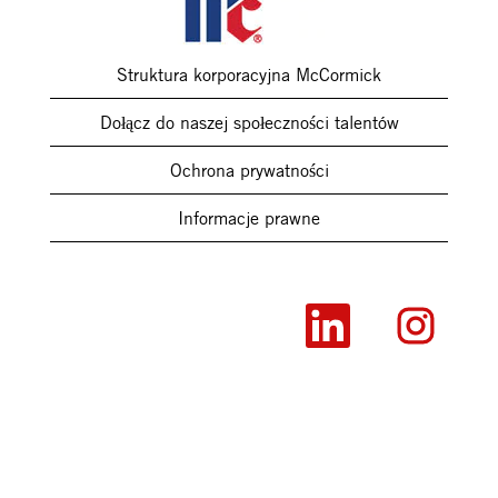
Struktura korporacyjna McCormick
Dołącz do naszej społeczności talentów
Ochrona prywatności
Informacje prawne
O
O
t
t
w
w
i
i
e
e
r
r
a
a
s
s
i
i
ę
ę
n
n