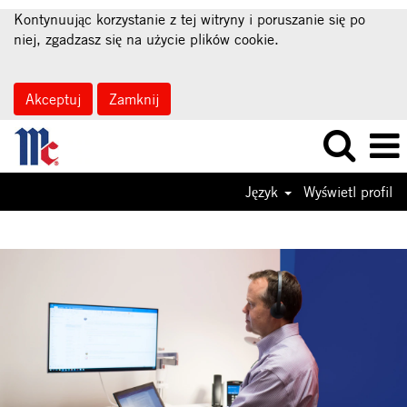
Kontynuując korzystanie z tej witryny i poruszanie się po
niej, zgadzasz się na użycie plików cookie.
Akceptuj
Zamknij
Język
Wyświetl profil
Information
Technology
Jobs-
PL