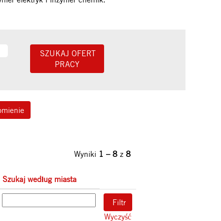
omienie
Wyniki
1 – 8
z
8
Szukaj według miasta
Wyczyść