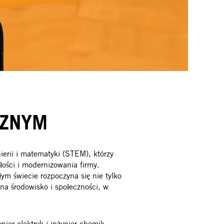
CZNYM
ierii i matematyki (STEM), którzy
ości i modernizowania firmy.
ym świecie rozpoczyna się nie tylko
a środowisko i społeczności, w
ynier elektryk i inżynier chemik.