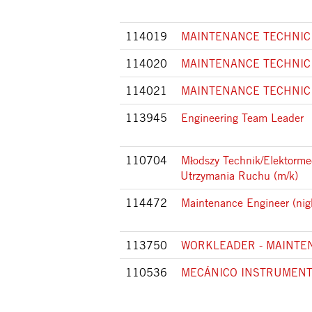
114019
MAINTENANCE TECHNICI
114020
MAINTENANCE TECHNICI
114021
MAINTENANCE TECHNICI
113945
Engineering Team Leader
110704
Młodszy Technik/Elektorme
Utrzymania Ruchu (m/k)
114472
Maintenance Engineer (nigh
113750
WORKLEADER - MAINTE
110536
MECÁNICO INSTRUMENT