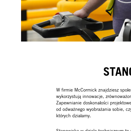
STAN
W firmie McCormick znajdziesz społec
wykorzystują innowacje, zrównoważony
Zapewnianie doskonałości projektowej
od odważnego wyobrażania sobie, czy
których działamy.
Stanowiska w dziale technicznym to m