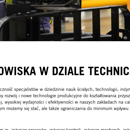
OWISKA W DZIALE TECHNI
zność specjalistów w dziedzinie nauk ścisłych, technologii, inżyn
 rozwój i nowe technologie produkcyjne do kształtowania przyszł
, wysokiej wydajności i efektywności w naszych zakładach na cał
m możemy się stać, ale także ograniczania do minimum wpływu n
.in. inżynier procesów, inżynier kontroli, inżynier mechanik, inż