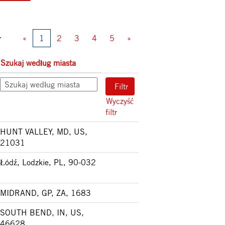
4
«
1
2
3
4
5
»
Szukaj według miasta
Wyczyść
filtr
HUNT VALLEY, MD, US,
21031
Łódź, Lodzkie, PL, 90-032
MIDRAND, GP, ZA, 1683
SOUTH BEND, IN, US,
46628