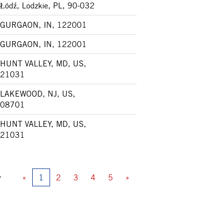
Łódź, Lodzkie, PL, 90-032
GURGAON, IN, 122001
GURGAON, IN, 122001
HUNT VALLEY, MD, US,
21031
LAKEWOOD, NJ, US,
08701
HUNT VALLEY, MD, US,
21031
4
«
1
2
3
4
5
»