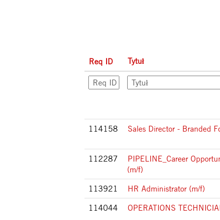
Tytuł
Req ID
114158
Sales Director - Branded F
112287
PIPELINE_Career Opportun
(m/f)
113921
HR Administrator (m/f)
114044
OPERATIONS TECHNICIAN I