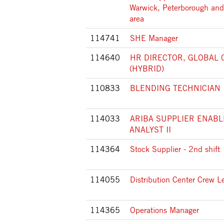
Warwick, Peterborough and
area
114741
SHE Manager
114640
HR DIRECTOR, GLOBAL 
(HYBRID)
110833
BLENDING TECHNICIAN 
114033
ARIBA SUPPLIER ENAB
ANALYST II
114364
Stock Supplier - 2nd shift
114055
Distribution Center Crew L
114365
Operations Manager