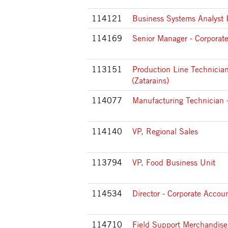
114121
Business Systems Analyst 
114169
Senior Manager - Corporat
113151
Production Line Technician
(Zatarains)
114077
Manufacturing Technician -
114140
VP, Regional Sales
113794
VP, Food Business Unit
114534
Director - Corporate Accou
114710
Field Support Merchandiser