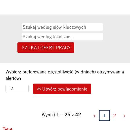
Wybierz preferowaną częstotliwość (w dniach) otrzymywania
alertów:
Utwórz powiadomienie
Wyniki
1 – 25
z
42
«
1
2
»
Tytuł