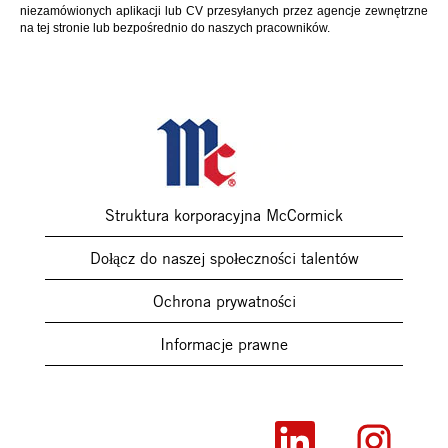
niezamówionych aplikacji lub CV przesyłanych przez agencje zewnętrzne
na tej stronie lub bezpośrednio do naszych pracowników.
Struktura korporacyjna McCormick
Dołącz do naszej społeczności talentów
Ochrona prywatności
Informacje prawne
O
O
t
t