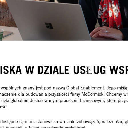
ISKA W DZIALE USŁUG WS
 wspólnych znany jest pod nazwą Global Enablement. Jego misją 
naczenie dla budowania przyszłości firmy McCormick. Chcemy wn
zięki globalnie dostosowanym procesom biznesowym, które przys
ość.
ostępne są m.in. stanowiska w dziale zobowiązań, należności, g
 i regulacji, a także zarządzania projektami.