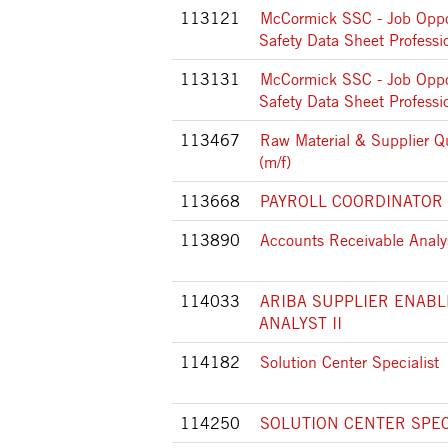
113121
McCormick SSC - Job Oppor
Safety Data Sheet Professio
113131
McCormick SSC - Job Oppor
Safety Data Sheet Professio
113467
Raw Material & Supplier Qu
(m/f)
113668
PAYROLL COORDINATOR
113890
Accounts Receivable Analy
114033
ARIBA SUPPLIER ENAB
ANALYST II
114182
Solution Center Specialist
114250
SOLUTION CENTER SPECI