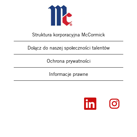
Struktura korporacyjna McCormick
Dołącz do naszej społeczności talentów
Ochrona prywatności
Informacje prawne
O
O
t
t
w
w
i
i
e
e
r
r
a
a
s
s