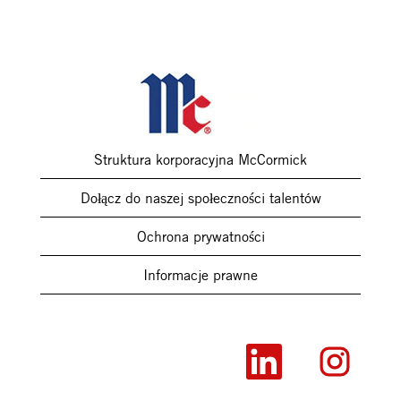
Struktura korporacyjna McCormick
Dołącz do naszej społeczności talentów
Ochrona prywatności
Informacje prawne
O
O
t
t
w
w
i
i