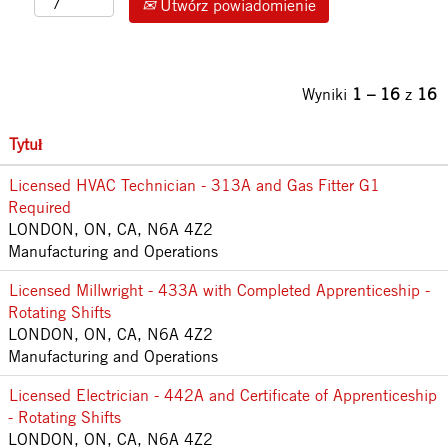
Utwórz powiadomienie
Wyniki
1 – 16
z
16
Tytuł
Licensed HVAC Technician - 313A and Gas Fitter G1
Required
LONDON, ON, CA, N6A 4Z2
Manufacturing and Operations
Licensed Millwright - 433A with Completed Apprenticeship -
Rotating Shifts
LONDON, ON, CA, N6A 4Z2
Manufacturing and Operations
Licensed Electrician - 442A and Certificate of Apprenticeship
- Rotating Shifts
LONDON, ON, CA, N6A 4Z2