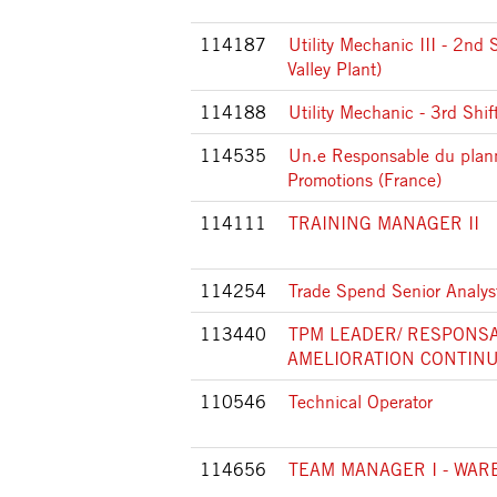
114187
Utility Mechanic III - 2nd 
Valley Plant)
114188
Utility Mechanic - 3rd Shif
114535
Un.e Responsable du plan
Promotions (France)
114111
TRAINING MANAGER II
114254
Trade Spend Senior Analys
113440
TPM LEADER/ RESPONS
AMELIORATION CONTINU
110546
Technical Operator
114656
TEAM MANAGER I - WA