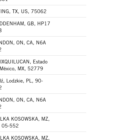
VING, TX, US, 75062
DDENHAM, GB, HP17
B
NDON, ON, CA, N6A
2
IXQUILUCAN, Estado
 México, MX, 52779
ź, Lodzkie, PL, 90-
2
NDON, ON, CA, N6A
2
LKA KOSOWSKA, MZ,
, 05-552
LKA KOSOWSKA, MZ,