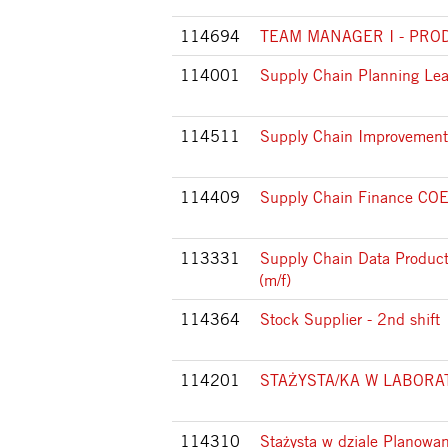
114694
TEAM MANAGER I - PRO
114001
Supply Chain Planning Le
114511
Supply Chain Improvement
114409
Supply Chain Finance COE
113331
Supply Chain Data Produc
(m/f)
114364
Stock Supplier - 2nd shift
114201
STAŻYSTA/KA W LABOR
114310
Stażysta w dziale Planowan