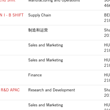
2nd Shift
Manufacturing and Operations
SO
46
I - B SHIFT
Supply Chain
BE
21
制造和运营
Sha
20
Sales and Marketing
HU
21
Sales and Marketing
HU
21
Finance
HU
21
nd R&D APAC
Research and Development
Sha
20
Sales and Marketing
HU