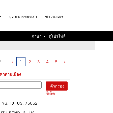
บุคลากรของเรา
ข่าวของเรา
ภาษา
ดูโปรไฟล์
0
«
1
2
3
4
5
»
นหาตามเมือง
รีเซ็ต
VING, TX, US, 75062