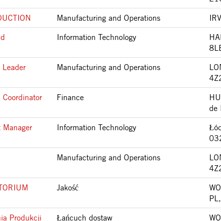
DUCTION
Manufacturing and Operations
IR
ad
Information Technology
HA
8L
 Leader
Manufacturing and Operations
LO
4Z
 Coordinator
Finance
HU
de
t Manager
Information Technology
Łód
03
Manufacturing and Operations
LO
4Z
ATORIUM
Jakość
WO
PL
ia Produkcji
Łańcuch dostaw
WO