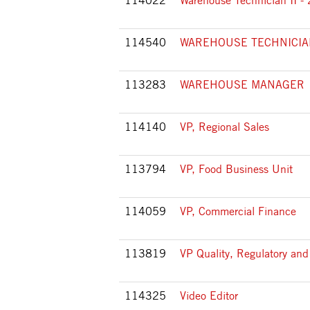
114022
Warehouse Technician II - 
114540
WAREHOUSE TECHNICIAN 
113283
WAREHOUSE MANAGER
114140
VP, Regional Sales
113794
VP, Food Business Unit
114059
VP, Commercial Finance
113819
VP Quality, Regulatory a
114325
Video Editor