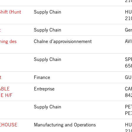
21
Shift (Hunt
Supply Chain
HU
21
t
Supply Chain
Gen
ning des
Chaîne d’approvisionnement
AV
Supply Chain
SP
65
t
Finance
GU
ABLE
Entreprise
CA
E H/F
84
Supply Chain
PE
PE
REHOUSE
Manufacturing and Operations
HU
21