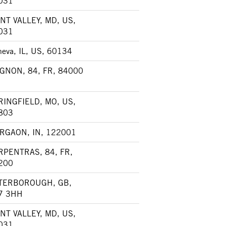
031
NT VALLEY, MD, US,
031
eva, IL, US, 60134
IGNON, 84, FR, 84000
RINGFIELD, MO, US,
803
RGAON, IN, 122001
RPENTRAS, 84, FR,
200
TERBOROUGH, GB,
7 3HH
NT VALLEY, MD, US,
031