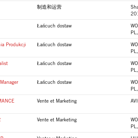
制造和运营
Sha
20
Łańcuch dostaw
WO
PL
ia Produkcji
Łańcuch dostaw
WO
PL
list
Łańcuch dostaw
WO
PL
 Manager
Łańcuch dostaw
WO
PL
MANCE
Vente et Marketing
AV
R
Vente et Marketing
WO
PL