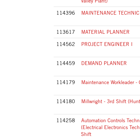
Valley Plant)
114396
MAINTENANCE TECHNICI
113617
MATERIAL PLANNER
114562
PROJECT ENGINEER I
114459
DEMAND PLANNER
114179
Maintenance Workleader - 
114180
Millwright - 3rd Shift (Hunt
114258
Automation Controls Techn
(Electrical Electronics Tech
Shift