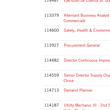
114487
Ejecutivo de Cuenta Sr. Q
113379
Alternant Business Analyst
Commerciale
114600
Safety, Health & Environ
113927
Procurement General
114482
Director Continuous Impr
114559
Senior Director Supply Cha
China
114713
Demand Planner
114187
Utility Mechanic III - 2nd 