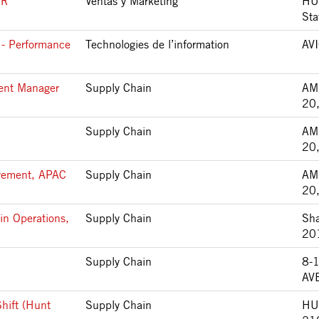
SR
Ventas y Marketing
HU
Sta
 - Performance
Technologies de l’information
AV
ment Manager
Supply Chain
AM
20
Supply Chain
AM
20
ovement, APAC
Supply Chain
AM
20
in Operations,
Supply Chain
Sha
20
Supply Chain
8-
AV
Shift (Hunt
Supply Chain
HU