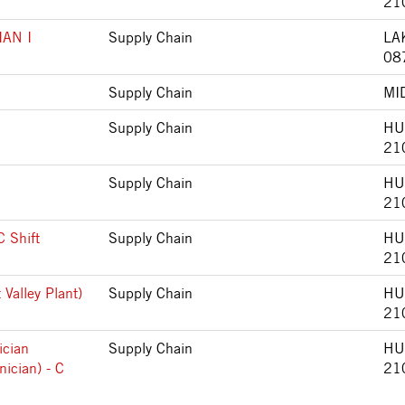
21
AN I
Supply Chain
LA
08
Supply Chain
MI
Supply Chain
HU
21
Supply Chain
HU
21
C Shift
Supply Chain
HU
21
 Valley Plant)
Supply Chain
HU
21
ician
Supply Chain
HU
nician) - C
21