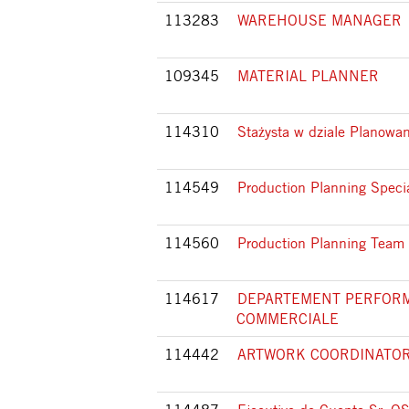
113283
WAREHOUSE MANAGER
109345
MATERIAL PLANNER
114310
Stażysta w dziale Planowan
114549
Production Planning Specia
114560
Production Planning Team
114617
DEPARTEMENT PERFOR
COMMERCIALE
114442
ARTWORK COORDINATO