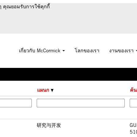
(หน้า
ๆ คุณยอมรับการใช้คุกกี้
ปัจจุบัน)
เกี่ยวกับ McCormick
โลกของเรา
งานของเรา
ผลลัพธ์
1 – 25
จาก
26
แผนก
ค้
研究与开发
GU
51