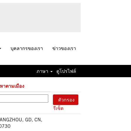
บุคลากรของเรา
ข่าวของเรา
7
ภาษา
ดูโปรไฟล์
«
1
2
3
4
5
»
นหาตามเมือง
รีเซ็ต
ANGZHOU, GD, CN,
0730